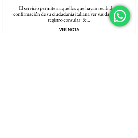
El servicio permite a aquellos que hayan recibido la
confirmación de su ciudadanía italiana ver sus datos en el
registro consular. &...
VER NOTA
Solicitud de inscripción A.I.R.E.
Deben inscribirse en el A.I.R.E. los ciudadanos italianos:
Que establezcan su residencia en la Circunscripción
consular ...
VER NOTA
Registro de italianos residentes en el
extranjero (AIRE)