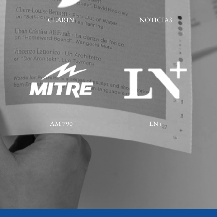
CLARIN
NOTICIAS
AM 790
LN+