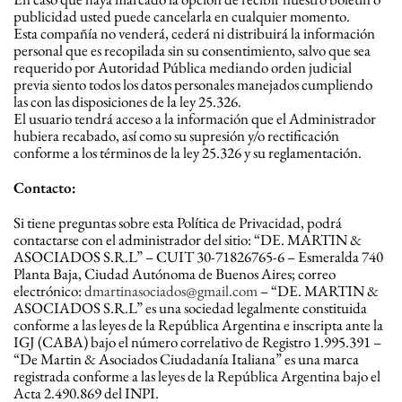
publicidad usted puede cancelarla en cualquier momento.
Esta compañía no venderá, cederá ni distribuirá la información
personal que es recopilada sin su consentimiento, salvo que sea
requerido por Autoridad Pública mediando orden judicial
previa siento todos los datos personales manejados cumpliendo
las con las disposiciones de la ley 25.326.
El usuario tendrá acceso a la información que el Administrador
hubiera recabado, así como su supresión y/o rectificación
conforme a los términos de la ley 25.326 y su reglamentación.
Contacto:
Si tiene preguntas sobre esta Política de Privacidad, podrá
contactarse con el administrador del sitio: “DE. MARTIN &
ASOCIADOS S.R.L” – CUIT 30-71826765-6 – Esmeralda 740
Planta Baja, Ciudad Autónoma de Buenos Aires; correo
electrónico:
dmartinasociados@gmail.com
– “DE. MARTIN &
ASOCIADOS S.R.L” es una sociedad legalmente constituida
conforme a las leyes de la República Argentina e inscripta ante la
IGJ (CABA) bajo el número correlativo de Registro 1.995.391 –
“De Martin & Asociados Ciudadanía Italiana” es una marca
registrada conforme a las leyes de la República Argentina bajo el
Acta 2.490.869 del INPI.