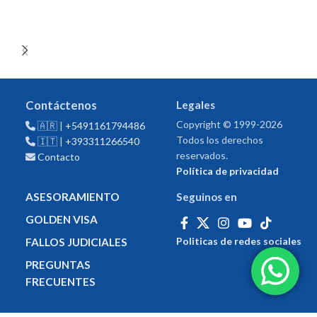
Related projects
Suspendisse quam at
Kitchen
vestibulum
Contáctenos
Legales
Copyright © 1999-2026
🇦🇷 |
+5491161794486
Todos los derechos
🇮🇹 |
+393311266540
reservados.
Contacto
Política de privacidad
ASESORAMIENTO
Seguinos en
GOLDEN VISA
Politicas de redes sociales
FALLOS JUDICIALES
PREGUNTAS
FRECUENTES