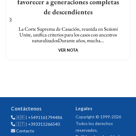
favorecer a generaciones completas
de descendientes
La Corte Suprema de Casación, reunida en Sezioni
Unite, unifica criterios para los casos con ancestros
naturalizadosDurante años, mucha...
VER NOTA
Contáctenos
Legales
Copyright © 1999-2026
🇦🇷 |
+5491161794486
Todos los derechos
🇮🇹 |
+393311266540
reservados.
Contacto